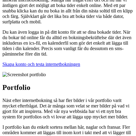
äntligen gjort det möjligt att boka tider enkelt online. Med ett par
snabba klicka kan du nu boka in allt från din nästa soltid till en klipp
och färg. Självklart går det lika bra att boka tider via både dator,
surfplatta och mobil.
Du kan även logga in på ditt konto för att se dina bokade tider. När
du bokar tid online får du alltid en bokningsbekräftelse där det även
inkluderas en ics-fil, en kalenderfil som gör det enkelt att lägga till
tiden i din kalender. Precis som vanligt får du dessutom en sms-
påminnelse före din tid.
Skapa konto och testa internetbokningen
Portfolio
Näst efter internetbokning så har fler bilder i vår portfolio varit
mycket efterfrågat. Det är många som velat se mer bilder på vad vi
gjort för att inspirera. Med vår nya webbsida har vi ett nytt bra
system för portfolios och vi lovar att lägga upp mycket mer bilder.
I portfolio kan du enkelt sortera mellan hår, naglar och fransar. Fler
områden kommer att läggas till inom kort i takt med att vi lägger till