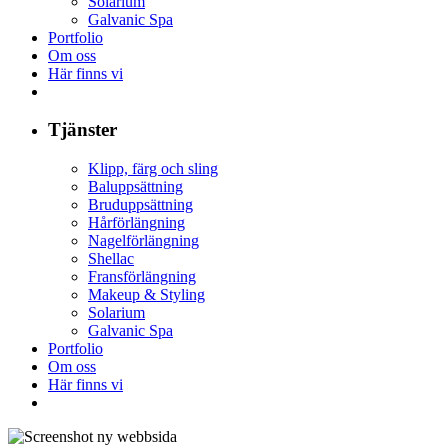
Solarium
Galvanic Spa
Portfolio
Om oss
Här finns vi
Tjänster
Klipp, färg och sling
Baluppsättning
Bruduppsättning
Hårförlängning
Nagelförlängning
Shellac
Fransförlängning
Makeup & Styling
Solarium
Galvanic Spa
Portfolio
Om oss
Här finns vi