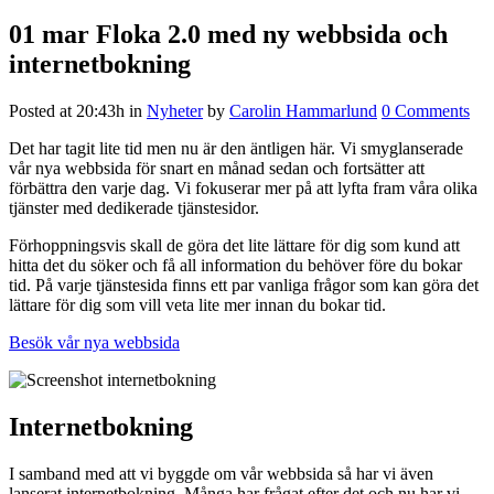
01 mar
Floka 2.0 med ny webbsida och
internetbokning
Posted at 20:43h
in
Nyheter
by
Carolin Hammarlund
0 Comments
Det har tagit lite tid men nu är den äntligen här. Vi smyglanserade
vår nya webbsida för snart en månad sedan och fortsätter att
förbättra den varje dag. Vi fokuserar mer på att lyfta fram våra olika
tjänster med dedikerade tjänstesidor.
Förhoppningsvis skall de göra det lite lättare för dig som kund att
hitta det du söker och få all information du behöver före du bokar
tid. På varje tjänstesida finns ett par vanliga frågor som kan göra det
lättare för dig som vill veta lite mer innan du bokar tid.
Besök vår nya webbsida
Internetbokning
I samband med att vi byggde om vår webbsida så har vi även
lanserat internetbokning. Många har frågat efter det och nu har vi