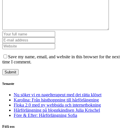
Save my name, email, and website in this browser for the next
time I comment.
Senaste
Nu söker vi en nagelterapeut med det rätta klöset
Karolina: Från hästhoppning till hårförlängning
Floka 2.0 med ny webbsida och internetbokning
Hårförlängning på bloggkändisen Julia Krischel
Före & Efter: Hårförlängning Sofia
Följ oss