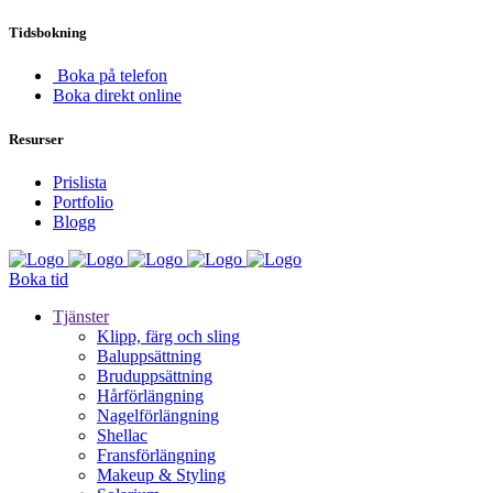
Tidsbokning
Boka på telefon
Boka direkt online
Resurser
Prislista
Portfolio
Blogg
Boka tid
Tjänster
Klipp, färg och sling
Baluppsättning
Bruduppsättning
Hårförlängning
Nagelförlängning
Shellac
Fransförlängning
Makeup & Styling